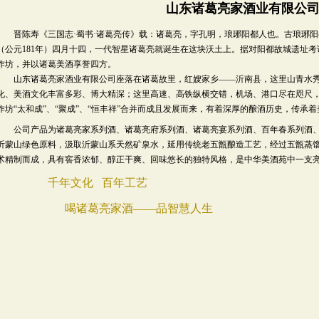
山东诸葛亮家酒业有限公
晋陈寿《三国志·蜀书·诸葛亮传》载：诸葛亮，字孔明，琅琊阳都人也。古琅琊阳
（公元181年）四月十四，一代智星诸葛亮就诞生在这块沃土上。据对阳都故城遗址
作坊，并以诸葛美酒享誉四方。
山东诸葛亮家酒业有限公司座落在诸葛故里，红嫂家乡——沂南县，这里山青水秀
化、美酒文化丰富多彩、博大精深；这里高速、高铁纵横交错，机场、港口尽在咫尺
作坊“太和成”、“聚成”、“恒丰祥”合并而成且发展而来，有着深厚的酿酒历史，传承
公司产品为诸葛亮家系列酒、诸葛亮府系列酒、诸葛亮宴系列酒、百年春系列酒、
沂蒙山绿色原料，汲取沂蒙山系天然矿泉水，延用传统老五甑酿造工艺，经过五甑蒸
术精制而成，具有窖香浓郁、醇正干爽、回味悠长的独特风格，是中华美酒苑中一支
千年文化 百年工艺
喝诸葛亮家酒——品智慧人生