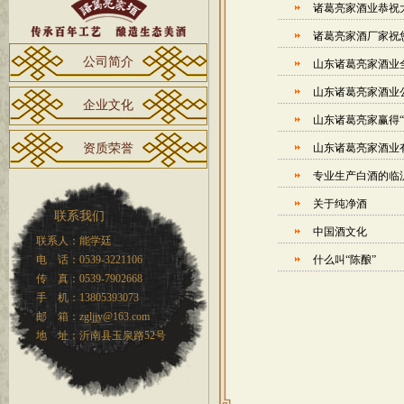
诸葛亮家酒业恭祝
诸葛亮家酒厂家祝
公司简介
山东诸葛亮家酒业
山东诸葛亮家酒业
企业文化
山东诸葛亮家赢得“
资质荣誉
山东诸葛亮家酒业
专业生产白酒的临
关于纯净酒
联系我们
中国酒文化
联系人：能学廷
电 话：0539-3221106
什么叫“陈酿”
传 真：0539-7902668
手 机：13805393073
邮 箱：zgljjy@163.com
地 址：沂南县玉泉路52号