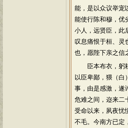
能，是以众议举宠
能使行陈和穆，优
小人，远贤臣，此
叹息痛恨于桓、灵
也，愿陛下亲之信
臣本布衣，躬耕
以臣卑鄙，猥（白
事，由是感激，遂
危难之间，迩来二
受命以来，夙夜忧
不毛。今南方已定