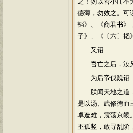
之！勿以善小而不
德薄，勿效之。可
韬》、《商君书》
子》、《〔六〕韬
又诏
吾亡之后，汝兄
为后帝伐魏诏
朕闻天地之道，
是以汤、武修德而
卓造难，震荡京畿
丕孤竖，敢寻乱阶