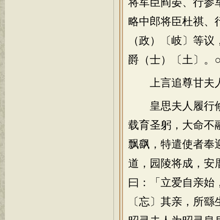
将军臣阎晏、行参
略中郎将臣杜祺、
（政）〔岐〕等议
爵（士）〔土〕。
上言追尊甘夫人
皇思夫人履行修
载育圣躬，大命不
飘飖，特遣使者奉
道，园陵将成，安
曰：「立爱自亲始
〔忘〕其亲，所繇