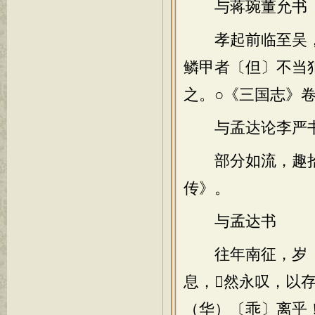
与蒋琬董允书
孝起前临至吴，
鳞甲者〔但〕不当
之。○《三国志》
与孟达论李严
部分如流，趣拾罔
传》。
与孟达书
往年南征，岁（
息，然永叹，以
（华）〔乖〕离乎