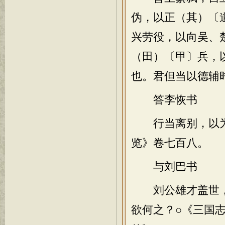
伪，以正（其）〔
兴劳役，以向吴、
（田）〔甲〕兵，
也。君但当以德辅
答李恢书
行当离别，以为惆
览》卷七百八。
与刘巴书
刘公雄才盖世，
欲何之？○《三国