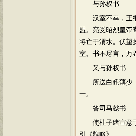
与孙权书
汉室不幸，王纲
盟。亮受昭烈皇帝
将亡于渭水。伏望
室。书不尽言，万
又与孙权书
所送白眊薄少，重
一。
答司马懿书
使杜子绪宣意于公
引《魏略》。