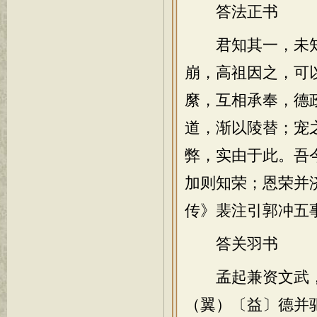
答法正书
君知其一，未知
崩，高祖因之，可
縻，互相承奉，德
道，渐以陵替；宠
弊，实由于此。吾
加则知荣；恩荣并
传》裴注引郭冲五
答关羽书
孟起兼资文武，
（翼）〔益〕德并