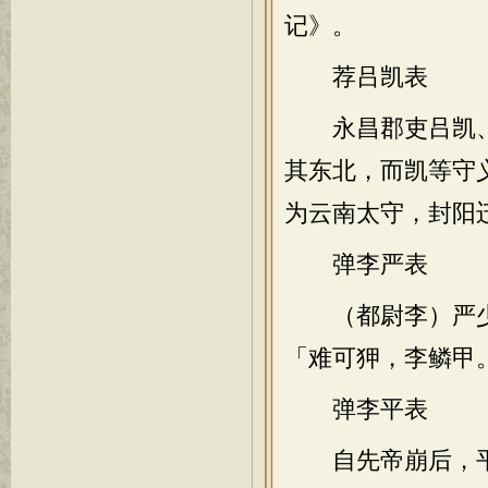
记》。
荐吕凯表
永昌郡吏吕凯、
其东北，而凯等守
为云南太守，封阳
弹李严表
（都尉李）严少
「难可狎，李鳞甲
弹李平表
自先帝崩后，平