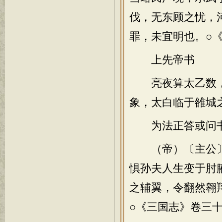
伐，无东顾之忧，
罪，未宜明也。○
上先帝书
亮夜算太乙数，
象，太白临于雒城
为法正答或问
（帝）〔主公〕
惧孙夫人生变于肘
之辅翼，令翻然翱
○《三国志》卷三