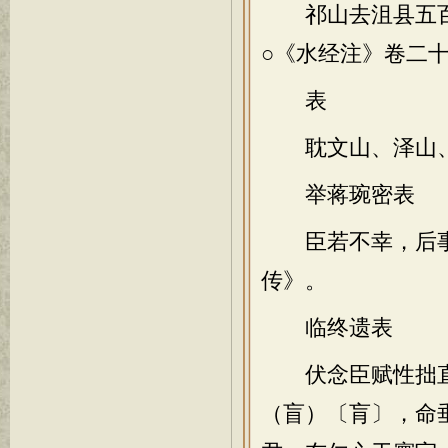
祁山去沮县五百
○《水经注》卷二
表
耽文山、泽山、
举蒋琬密表
臣若不幸，后事宜
传》。
临终遗表
伏念臣赋性拙直
（盲）〔肓〕，命