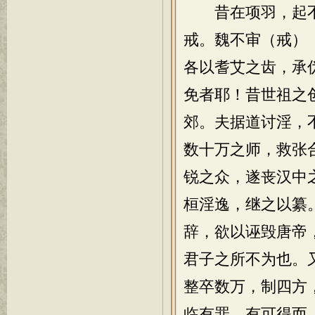
昔在项羽，起不
戒。魏不审（戒）
各以耆艾之齿，承
免者耶！昔世祖之
郊。夫据道讨淫，
数十万之师，救张
锐之众，遂丧汉中
桓淫逸，继之以纂
辞，欲以诬毁唐帝
君子之所不为也。
整卒数万，制四方
临有罪，有可得而