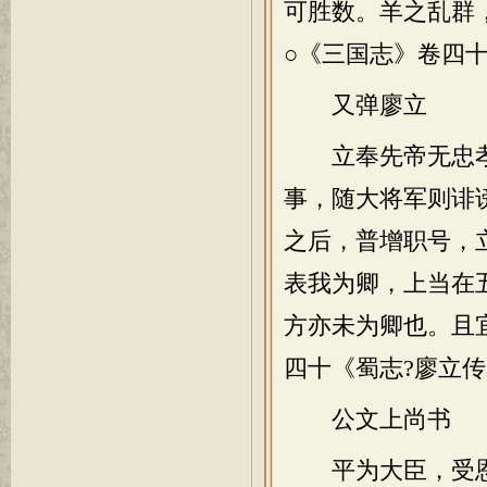
可胜数。羊之乱群
○《三国志》卷四
又弹廖立
立奉先帝无忠孝
事，随大将军则诽
之后，普增职号，
表我为卿，上当在
方亦未为卿也。且
四十《蜀志?廖立
公文上尚书
平为大臣，受恩