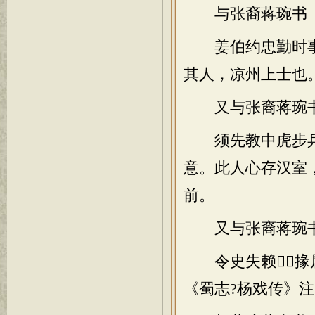
与张裔蒋琬书
姜伯约忠勤时事
其人，凉州上士也
又与张裔蒋琬
须先教中虎步兵
意。此人心存汉室
前。
又与张裔蒋琬
令史失赖，掾属
《蜀志?杨戏传》