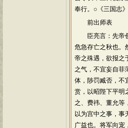
奉行。○《三国志
前出师表
臣亮言：先帝创
危急存亡之秋也。
帝之殊遇，欲报之
之气，不宜妄自菲
体，陟罚臧否，不
赏，以昭陛下平明
之、费祎、董允等
以为宫中之事，事
广益也。将军向宠