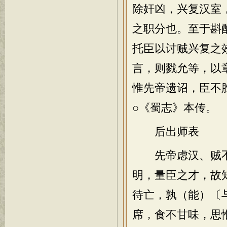
除奸凶，兴复汉室
之职分也。至于斟
托臣以讨贼兴复之
言，则戮允等，以
惟先帝遗诏，臣不
○《蜀志》本传。
后出师表
先帝虑汉、贼不
明，量臣之才，故
待亡，孰（能）〔
席，食不甘味，思