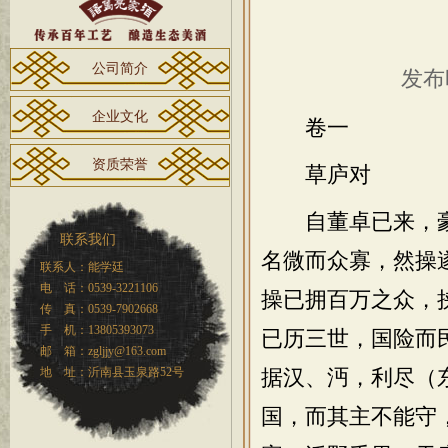
公司简介
发布时
企业文化
卷一
资质荣誉
草庐对
自董卓已来，豪
联系我们
名微而众寡，然操
联系人：能学廷
电 话：0539-3221106
操已拥百万之众，
传 真：0539-7902668
手 机：13805393073
已历三世，国险而
邮 箱：zgljjy@163.com
地 址：沂南县玉泉路52号
据汉、沔，利尽（
国，而其主不能守