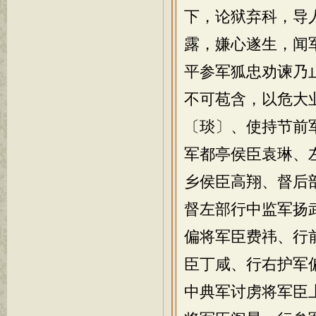
下，论狱弃科，导
露，嫌心遂生，闻
平参军狐忠劝谏乃
不可苞含，以危大
〔琰〕、使持节前
军都亭侯臣袁琳、
乡侯臣高翔、督后
督左部行中监军扬
偏将军臣费祎、行
臣丁咸、行右护军
中典军讨虏将军臣