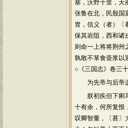
塞，沃野千里，天
张鲁在北，民殷国
胄，信义（者）〔
保其岩阻，西和诸
则命一上将将荆州
孰敢不箪食壶浆以
○《三国志》卷三
为先帝与后帝
朕初疾但下痢耳
十有余，何所复恨
叹卿智量，〔甚〕