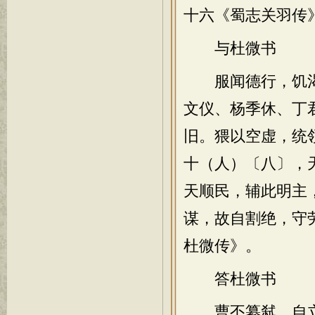
十六《蜀志关羽传
与杜微书
服闻德行，饥渴
文仪、杨季休、丁
旧。猥以空虚，统
十（人）〔八〕，
天顺民，辅此明主
谋，故自割绝，守
杜微传》。
答杜微书
曹丕纂弑，自立