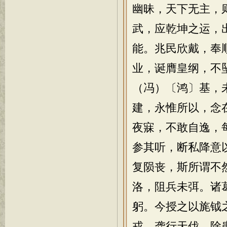
幽昧，天下无主，
武，应乾坤之运，
能。兆民欣戴，奉
业，诞膺皇纲，不
（冯）〔鸿〕基，
建，永惟所以，念
夜寐，不敢自逸，
参其听，断私降意
复陨丧，斯所谓不
洛，阻兵未弭。诸
躬。今授之以旄钺
戎，龚行天伐，除