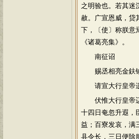
之明验也。若其迷
赦。广宣恩威，贷
下，〔使〕称朕意
《诸葛亮集》。
南征诏
赐丞相亮金鈇钺
请宣大行皇帝
伏惟大行皇帝迈
十四日奄忽升遐，
益；百寮发哀，满
县令长，三日便除