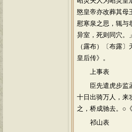
昭灵夫人为昭灵皇
愍皇帝亦改葬其母
慰寒泉之思，辄与
异室，死则同穴。
（露布）〔布露〕
皇后传》。
上事表
臣先遣虎步监孟
十日出骑万人，来
之，桥成驰去。○
祁山表