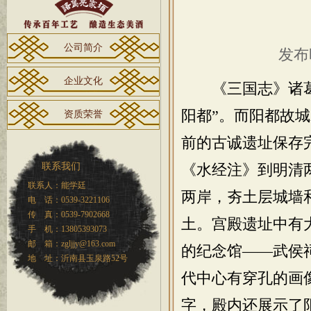
公司简介
发布时
企业文化
《三国志》诸葛亮
阳都”。而阳都故
资质荣誉
前的古诚遗址保存
联系我们
《水经注》到明清
联系人：能学廷
两岸，夯土层城墙
电 话：0539-3221106
传 真：0539-7902668
土。宫殿遗址中有
手 机：13805393073
邮 箱：zgljjy@163.com
的纪念馆——武侯
地 址：沂南县玉泉路52号
代中心有穿孔的画
字，殿内还展示了