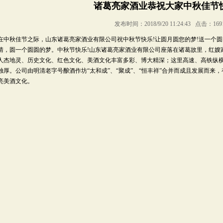
诸葛亮家酒业恭祝大家中秋佳节
发布时间：2018/9/20 11:24:43 点击：169
在中秋佳节之际，山东诸葛亮家酒业有限公司祝中秋节快乐!让圆月圆您的梦!送一个
情，圆一个圆圆的梦。中秋节快乐!山东诸葛亮家酒业有限公司座落在诸葛故里，红嫂
人杰地灵、历史文化、红色文化、美酒文化丰富多彩、博大精深；这里高速、高铁纵
独厚。公司由明清老字号酿酒作坊“太和成”、“聚成”、“恒丰祥”合并而成且发展而来
亮美酒文化。