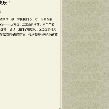
快乐！
1
圆圆的饼，献一颗圆圆的心，寄一份圆圆的
家乡——沂南县，这里山青水秀、物产丰饶、
横交错，机场、港口尽在咫尺，区位优势得天
，有着深厚的酿酒历史，传承着美轮美奂的诸葛